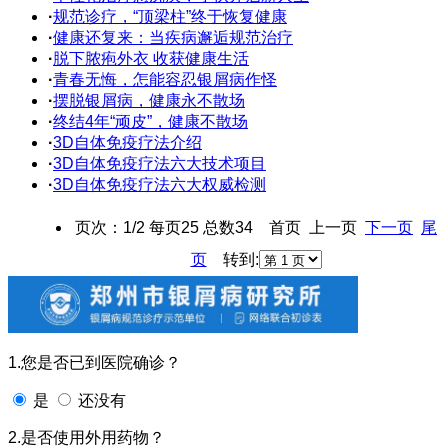
·
规范诊疗，“顶梁柱”终于恢复健康
·
健康还复来：当疾病邂逅规范治疗
·
脱下脓疱外衣 收获健康生活
·
青春无悔，怎能容忍银屑病作怪
·
摆脱银屑病，健康永不散场
·
终结4年“顽皮”，健康不散场
·
3D自体免疫疗法介绍
·
3D自体免疫疗法六大技术项目
·
3D自体免疫疗法六大权威检测
页次：1/2 每页25 总数34 首页 上一页
下一页
尾
页
转到:
1.您是否已到医院确诊？
是
还没有
2.是否使用外用药物？