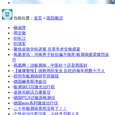
当前位置：
首页
>
医院概况
·
杨淑莲
·
周文敬
·
刘长江
·
刘清军
·
聚焦皮肤学科进展 共享学术交锋盛宴
·
凤凰资讯：河南男子轻信偏方致死;银屑病亟需规范诊
疗
·
凤凰网：治银屑病，中医好？还是西医好
·
【健康警报】拯救用药安全 乱吃药每年死数十万人
·
郑州市银屑病研究所路线
·
德国赫美斯净血仪
·
银屑病CO2激光治疗机
·
皮肤光能活力康复仪
·
德国PCA过敏原检测仪
·
德国way系列微波治疗仪
·
二十年银屑病竟然没有了！！
·
个性化治疗愈沉疾，小伙开启新人生