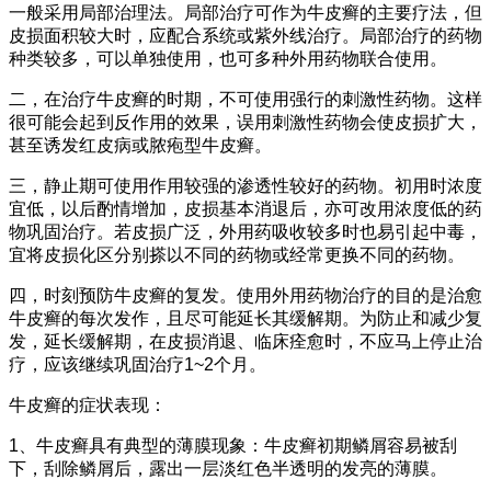
一般采用局部治理法。局部治疗可作为牛皮癣的主要疗法，但
皮损面积较大时，应配合系统或紫外线治疗。局部治疗的药物
种类较多，可以单独使用，也可多种外用药物联合使用。
二，在治疗牛皮癣的时期，不可使用强行的刺激性药物。这样
很可能会起到反作用的效果，误用刺激性药物会使皮损扩大，
甚至诱发红皮病或脓疱型牛皮癣。
三，静止期可使用作用较强的渗透性较好的药物。初用时浓度
宜低，以后酌情增加，皮损基本消退后，亦可改用浓度低的药
物巩固治疗。若皮损广泛，外用药吸收较多时也易引起中毒，
宜将皮损化区分别搽以不同的药物或经常更换不同的药物。
四，时刻预防牛皮癣的复发。使用外用药物治疗的目的是治愈
牛皮癣的每次发作，且尽可能延长其缓解期。为防止和减少复
发，延长缓解期，在皮损消退、临床痊愈时，不应马上停止治
疗，应该继续巩固治疗1~2个月。
牛皮癣的症状表现：
1、牛皮癣具有典型的薄膜现象：牛皮癣初期鳞屑容易被刮
下，刮除鳞屑后，露出一层淡红色半透明的发亮的薄膜。