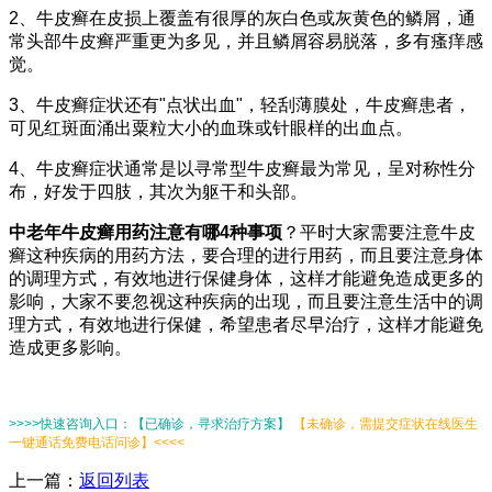
2、牛皮癣在皮损上覆盖有很厚的灰白色或灰黄色的鳞屑，通
常头部牛皮癣严重更为多见，并且鳞屑容易脱落，多有瘙痒感
觉。
3、牛皮癣症状还有"点状出血"，轻刮薄膜处，牛皮癣患者，
可见红斑面涌出粟粒大小的血珠或针眼样的出血点。
4、牛皮癣症状通常是以寻常型牛皮癣最为常见，呈对称性分
布，好发于四肢，其次为躯干和头部。
中老年牛皮癣用药注意有哪4种事项
？平时大家需要注意牛皮
癣这种疾病的用药方法，要合理的进行用药，而且要注意身体
的调理方式，有效地进行保健身体，这样才能避免造成更多的
影响，大家不要忽视这种疾病的出现，而且要注意生活中的调
理方式，有效地进行保健，希望患者尽早治疗，这样才能避免
造成更多影响。
>>>>快速咨询入口：【已确诊，寻求治疗方案】
【未确诊，需提交症状在线医生
一键通话免费电话问诊】<<<<
上一篇：
返回列表