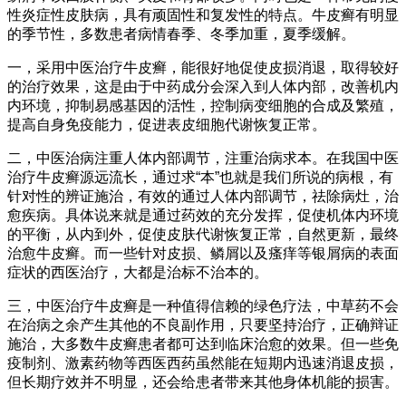
性炎症性皮肤病，具有顽固性和复发性的特点。牛皮癣有明显
的季节性，多数患者病情春季、冬季加重，夏季缓解。
一，采用中医治疗牛皮癣，能很好地促使皮损消退，取得较好
的治疗效果，这是由于中药成分会深入到人体内部，改善机内
内环境，抑制易感基因的活性，控制病变细胞的合成及繁殖，
提高自身免疫能力，促进表皮细胞代谢恢复正常。
二，中医治病注重人体内部调节，注重治病求本。在我国中医
治疗牛皮癣源远流长，通过求“本”也就是我们所说的病根，有
针对性的辨证施治，有效的通过人体内部调节，祛除病灶，治
愈疾病。具体说来就是通过药效的充分发挥，促使机体内环境
的平衡，从内到外，促使皮肤代谢恢复正常，自然更新，最终
治愈牛皮癣。而一些针对皮损、鳞屑以及瘙痒等银屑病的表面
症状的西医治疗，大都是治标不治本的。
三，中医治疗牛皮癣是一种值得信赖的绿色疗法，中草药不会
在治病之余产生其他的不良副作用，只要坚持治疗，正确辩证
施治，大多数牛皮癣患者都可达到临床治愈的效果。但一些免
疫制剂、激素药物等西医西药虽然能在短期内迅速消退皮损，
但长期疗效并不明显，还会给患者带来其他身体机能的损害。