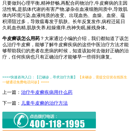
只要做到心理平衡,精神舒畅,再配合药物治疗,牛皮癣病的主因
活性氧,是肌体代谢的有害产物,渗杂在血液细胞间质中,导致肌
体内环境污染,血液纯质的改变。出现血热、血燥、血瘀、蕴
积滞阻过多，导致瘟毒发于肌肤。长年反复发作,病程迁延日
久耗血伤精,肌肤失养,枯燥瘙痒,伤神失眠,摧残身体。
牛皮癣该怎么用药
？大家通过小编的介绍，我们都知道了该怎
么治疗牛皮癣，能够了解牛皮癣疾病的这些中医治疗方法才能
够帮助我们的患者在患病的时候，知道该如何去做好正确的治
疗，任何疾病也只有正确治疗才能够早一些得到康复。
>>>>快速咨询入口：【已确诊，寻求治疗方案】
【未确诊，需提交症状在线医生
一键通话免费电话问诊】<<<<
上一篇：
治疗牛皮癣疾病用什么药
下一篇：
儿童牛皮癣的治疗方法