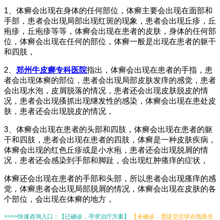
1、体癣会出现在身体的任何部位，体癣主要会出现在面部和
手部，患者会出现局部出现红斑的现象，患者会出现丘疹，丘
疱疹，丘疱疹等等，体癣会出现在患者的皮肤，身体的任何部
位，体癣会出现在任何的部位，体癣一般是出现在患者的躯干
和四肢，
2、
郑州牛皮癣专科医院
指出，体癣会出现在患者的手指，患
者会出现体癣的部位，患者会出现局部皮肤发痒的感觉，患者
会出现水泡，皮屑脱落的情况，患者还会出现皮肤脱皮的情
况，患者会出现搔抓出现继发性的感染，体癣会出现在患处皮
肤，患者还会出现脱皮的情况，
3、体癣会出现在患者的头部和四肢，体癣会出现在患者的躯
干和四肢，患者会出现在患者的四肢，体癣是一种皮肤疾病，
体癣会出现的红色丘疹或是小水疱，患者还会出现脱屑的情
况，患者还会感染到手部和脚趾，会出现红肿瘙痒的症状，
体癣还会出现在患者的手部和头部，所以患者会出现瘙痒的感
觉，体癣患者会出现局部脱屑的情况，体癣会出现在皮肤的各
个部位，会出现在体癣的地方，
>>>>快速咨询入口：【已确诊，寻求治疗方案】
【未确诊，需提交症状在线医生