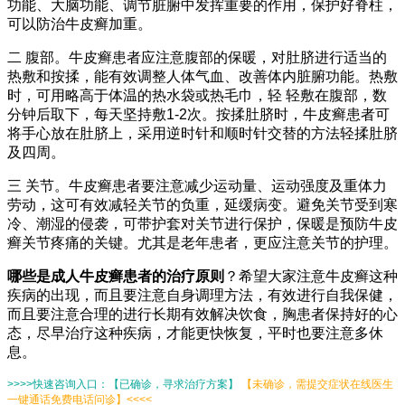
功能、大脑功能、调节脏腑中发挥重要的作用，保护好脊柱，
可以防治牛皮癣加重。
二 腹部。牛皮癣患者应注意腹部的保暖，对肚脐进行适当的
热敷和按揉，能有效调整人体气血、改善体内脏腑功能。热敷
时，可用略高于体温的热水袋或热毛巾，轻 轻敷在腹部，数
分钟后取下，每天坚持敷1-2次。按揉肚脐时，牛皮癣患者可
将手心放在肚脐上，采用逆时针和顺时针交替的方法轻揉肚脐
及四周。
三 关节。牛皮癣患者要注意减少运动量、运动强度及重体力
劳动，这可有效减轻关节的负重，延缓病变。避免关节受到寒
冷、潮湿的侵袭，可带护套对关节进行保护，保暖是预防牛皮
癣关节疼痛的关键。尤其是老年患者，更应注意关节的护理。
哪些是成人牛皮癣患者的治疗原则
？希望大家注意牛皮癣这种
疾病的出现，而且要注意自身调理方法，有效进行自我保健，
而且要注意合理的进行长期有效解决饮食，胸患者保持好的心
态，尽早治疗这种疾病，才能更快恢复，平时也要注意多休
息。
>>>>快速咨询入口：【已确诊，寻求治疗方案】
【未确诊，需提交症状在线医生
一键通话免费电话问诊】<<<<