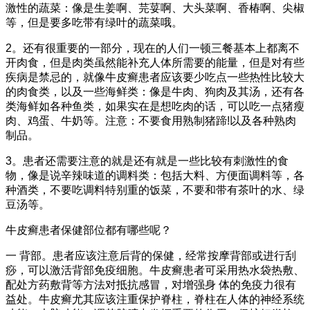
激性的蔬菜：像是生姜啊、芫荽啊、大头菜啊、香椿啊、尖椒
等，但是要多吃带有绿叶的蔬菜哦。
2。还有很重要的一部分，现在的人们一顿三餐基本上都离不
开肉食，但是肉类虽然能补充人体所需要的能量，但是对有些
疾病是禁忌的，就像牛皮癣患者应该要少吃点一些热性比较大
的肉食类，以及一些海鲜类：像是牛肉、狗肉及其汤，还有各
类海鲜如各种鱼类，如果实在是想吃肉的话，可以吃一点猪瘦
肉、鸡蛋、牛奶等。注意：不要食用熟制猪蹄!以及各种熟肉
制品。
3。患者还需要注意的就是还有就是一些比较有刺激性的食
物，像是说辛辣味道的调料类：包括大料、方便面调料等，各
种酒类，不要吃调料特别重的饭菜，不要和带有茶叶的水、绿
豆汤等。
牛皮癣患者保健部位都有哪些呢？
一 背部。患者应该注意后背的保健，经常按摩背部或进行刮
痧，可以激活背部免疫细胞。牛皮癣患者可采用热水袋热敷、
配处方药敷背等方法对抵抗感冒，对增强身 体的免疫力很有
益处。牛皮癣尤其应该注重保护脊柱，脊柱在人体的神经系统